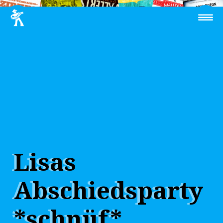
Lisas
Abschiedsparty
*schnüf*,